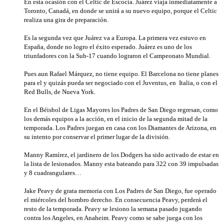
En esta ocasión con el Celtic de Escocia. Juárez viaja inmediatamente a
Toronto, Canadá, en donde se unirá a su nuevo equipo, porque el Celtic
realiza una gira de preparación.
Es la segunda vez que Juárez va a Europa. La primera vez estuvo en
España, donde no logro el éxito esperado. Juárez es uno de los
triunfadores con la Sub-17 cuando lograron el Campeonato Mundial.
Pues aun Rafael Márquez, no tiene equipo. El Barcelona no tiene planes
para el y quizás pueda ser negociado con el Juventus, en Italia, o con el
Red Bulls, de Nueva York.
En el Béisbol de Ligas Mayores los Padres de San Diego regresan, como
los demás equipos a la acción, en el inicio de la segunda mitad de la
temporada. Los Padres juegan en casa con los Diamantes de Arizona, en
su intento por conservar el primer lugar de la división.
Manny Ramírez, el jardinero de los Dodgers ha sido activado de estar en
la lista de lesionados. Manny esta bateando para 322 con 39 impulsadas
y 8 cuadrangulares…
Jake Peavy de grata memoria con Los Padres de San Diego, fue operado
el miércoles del hombro derecho. En consecuencia Peavy, perderá el
resto de la temporada. Peavy se lesiono la semana pasado jugando
contra los Angeles, en Anaheim. Peavy como se sabe juega con los