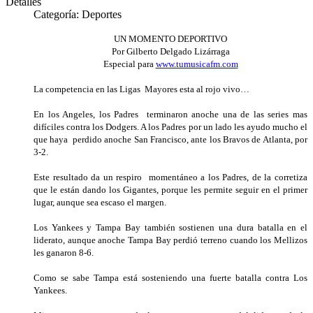
Detalles
Categoría:
Deportes
UN MOMENTO DEPORTIVO
Por Gilberto Delgado Lizárraga
Especial para
www.tumusicafm.com
La competencia en las Ligas Mayores esta al rojo vivo…
En los Angeles, los Padres terminaron anoche una de las series mas
difíciles contra los Dodgers. A los Padres por un lado les ayudo mucho el
que haya perdido anoche San Francisco, ante los Bravos de Atlanta, por
3-2.
Este resultado da un respiro momentáneo a los Padres, de la corretiza
que le están dando los Gigantes, porque les permite seguir en el primer
lugar, aunque sea escaso el margen.
Los Yankees y Tampa Bay también sostienen una dura batalla en el
liderato, aunque anoche Tampa Bay perdió terreno cuando los Mellizos
les ganaron 8-6.
Como se sabe Tampa está sosteniendo una fuerte batalla contra Los
Yankees.