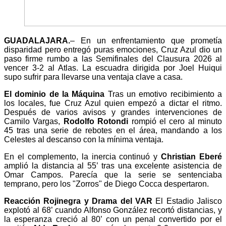
GUADALAJARA.
– En un enfrentamiento que prometía
disparidad pero entregó puras emociones, Cruz Azul dio un
paso firme rumbo a las Semifinales del Clausura 2026 al
vencer 3-2 al Atlas. La escuadra dirigida por Joel Huiqui
supo sufrir para llevarse una ventaja clave a casa.
El dominio de la Máquina
Tras un emotivo recibimiento a
los locales, fue Cruz Azul quien empezó a dictar el ritmo.
Después de varios avisos y grandes intervenciones de
Camilo Vargas,
Rodolfo Rotondi
rompió el cero al minuto
45 tras una serie de rebotes en el área, mandando a los
Celestes al descanso con la mínima ventaja.
En el complemento, la inercia continuó y
Christian Eberé
amplió la distancia al 55’ tras una excelente asistencia de
Omar Campos. Parecía que la serie se sentenciaba
temprano, pero los "Zorros" de Diego Cocca despertaron.
Reacción Rojinegra y Drama del VAR
El Estadio Jalisco
explotó al 68’ cuando Alfonso González recortó distancias, y
la esperanza creció al 80’ con un penal convertido por el