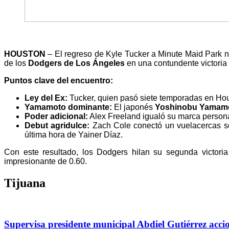
HOUSTON
– El regreso de Kyle Tucker a Minute Maid Park no
de los
Dodgers de Los Ángeles
en una contundente victoria
Puntos clave del encuentro:
Ley del Ex:
Tucker, quien pasó siete temporadas en Houst
Yamamoto dominante:
El japonés
Yoshinobu Yamamo
Poder adicional:
Alex Freeland igualó su marca persona
Debut agridulce:
Zach Cole conectó un vuelacercas sol
última hora de Yainer Díaz.
Con este resultado, los Dodgers hilan su segunda victori
impresionante de 0.60.
Tijuana
Supervisa presidente municipal Abdiel Gutiérrez acci