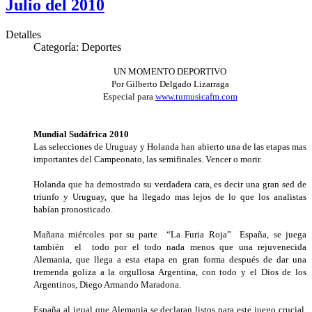
Julio del 2010
Detalles
Categoría:
Deportes
UN MOMENTO DEPORTIVO
Por Gilberto Delgado Lizarraga
Especial para
www.tumusicafm.com
Mundial Sudáfrica 2010
Las selecciones de Uruguay y Holanda han abierto una de las etapas mas
importantes del Campeonato, las semifinales. Vencer o morir.
Holanda que ha demostrado su verdadera cara, es decir una gran sed de
triunfo y Uruguay, que ha llegado mas lejos de lo que los analistas
habían pronosticado.
Mañana miércoles por su parte “La Furia Roja” España, se juega
también el todo por el todo nada menos que una rejuvenecida
Alemania, que llega a esta etapa en gran forma después de dar una
tremenda goliza a la orgullosa Argentina, con todo y el Dios de los
Argentinos, Diego Armando Maradona.
España al igual que Alemania se declaran listos para este juego crucial,