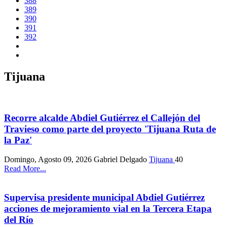
388
389
390
391
392
Tijuana
Recorre alcalde Abdiel Gutiérrez el Callejón del
Travieso como parte del proyecto 'Tijuana Ruta de
la Paz'
Domingo, Agosto 09, 2026
Gabriel Delgado
Tijuana
40
Read More...
Supervisa presidente municipal Abdiel Gutiérrez
acciones de mejoramiento vial en la Tercera Etapa
del Río