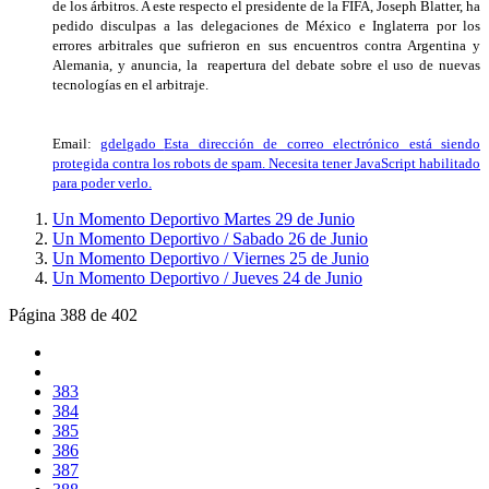
de los árbitros. A este respecto el presidente de la FIFA, Joseph Blatter, ha
pedido disculpas a las delegaciones de México e Inglaterra por los
errores arbitrales que sufrieron en sus encuentros contra Argentina y
Alemania, y anuncia, la reapertura del debate sobre el uso de nuevas
tecnologías en el arbitraje.
Email:
gdelgado_
Esta dirección de correo electrónico está siendo
protegida contra los robots de spam. Necesita tener JavaScript habilitado
para poder verlo.
Un Momento Deportivo Martes 29 de Junio
Un Momento Deportivo / Sabado 26 de Junio
Un Momento Deportivo / Viernes 25 de Junio
Un Momento Deportivo / Jueves 24 de Junio
Página 388 de 402
383
384
385
386
387