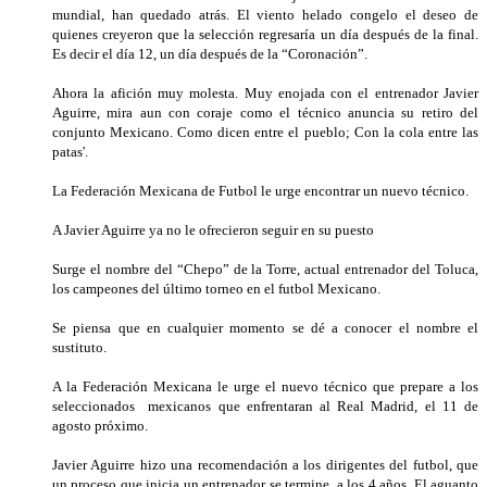
mundial, han quedado atrás. El viento helado congelo el deseo de
quienes creyeron que la selección regresaría un día después de la final.
Es decir el día 12, un día después de la “Coronación”.
Ahora la afición muy molesta. Muy enojada con el entrenador Javier
Aguirre, mira aun con coraje como el técnico anuncia su retiro del
conjunto Mexicano. Como dicen entre el pueblo; Con la cola entre las
patas'.
La Federación Mexicana de Futbol le urge encontrar un nuevo técnico.
A Javier Aguirre ya no le ofrecieron seguir en su puesto
Surge el nombre del “Chepo” de la Torre, actual entrenador del Toluca,
los campeones del último torneo en el futbol Mexicano.
Se piensa que en cualquier momento se dé a conocer el nombre el
sustituto.
A la Federación Mexicana le urge el nuevo técnico que prepare a los
seleccionados mexicanos que enfrentaran al Real Madrid, el 11 de
agosto próximo.
Javier Aguirre hizo una recomendación a los dirigentes del futbol, que
un proceso que inicia un entrenador se termine a los 4 años. El aguanto