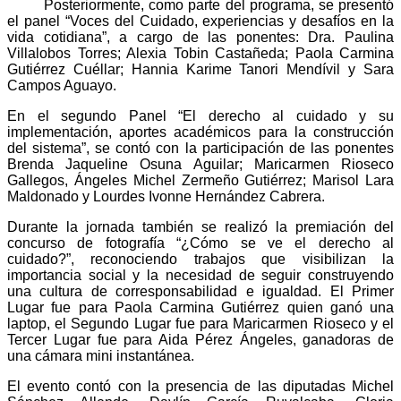
Posteriormente, como parte del programa, se presentó
el panel “Voces del Cuidado, experiencias y desafíos en la
vida cotidiana”, a cargo de las ponentes: Dra. Paulina
Villalobos Torres; Alexia Tobin Castañeda; Paola Carmina
Gutiérrez Cuéllar; Hannia Karime Tanori Mendívil y Sara
Campos Aguayo.
En el segundo Panel “El derecho al cuidado y su
implementación, aportes académicos para la construcción
del sistema”, se contó con la participación de las ponentes
Brenda Jaqueline Osuna Aguilar; Maricarmen Rioseco
Gallegos, Ángeles Michel Zermeño Gutiérrez; Marisol Lara
Maldonado y Lourdes Ivonne Hernández Cabrera.
Durante la jornada también se realizó la premiación del
concurso de fotografía “¿Cómo se ve el derecho al
cuidado?”, reconociendo trabajos que visibilizan la
importancia social y la necesidad de seguir construyendo
una cultura de corresponsabilidad e igualdad. El Primer
Lugar fue para Paola Carmina Gutiérrez quien ganó una
laptop, el Segundo Lugar fue para Maricarmen Rioseco y el
Tercer Lugar fue para Aida Pérez Ángeles, ganadoras de
una cámara mini instantánea.
El evento contó con la presencia de las diputadas Michel