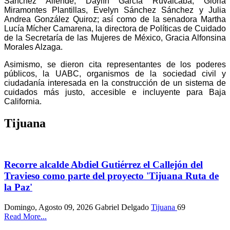
Sánchez Allende, Daylín García Ruvalcaba, Gloria
Miramontes Plantillas, Evelyn Sánchez Sánchez y Julia
Andrea González Quiroz; así como de la senadora Martha
Lucía Mícher Camarena, la directora de Políticas de Cuidado
de la Secretaría de las Mujeres de México, Gracia Alfonsina
Morales Alzaga.
Asimismo, se dieron cita representantes de los poderes
públicos, la UABC, organismos de la sociedad civil y
ciudadanía interesada en la construcción de un sistema de
cuidados más justo, accesible e incluyente para Baja
California.
Tijuana
Recorre alcalde Abdiel Gutiérrez el Callejón del
Travieso como parte del proyecto 'Tijuana Ruta de
la Paz'
Domingo, Agosto 09, 2026
Gabriel Delgado
Tijuana
69
Read More...