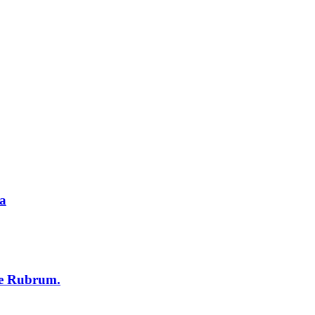
na
 de Rubrum.