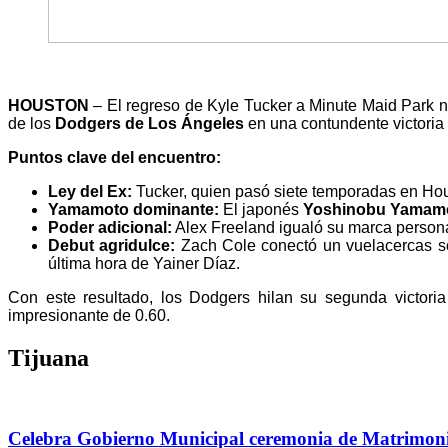
HOUSTON
– El regreso de Kyle Tucker a Minute Maid Park no
de los
Dodgers de Los Ángeles
en una contundente victoria
Puntos clave del encuentro:
Ley del Ex:
Tucker, quien pasó siete temporadas en Houst
Yamamoto dominante:
El japonés
Yoshinobu Yamamo
Poder adicional:
Alex Freeland igualó su marca persona
Debut agridulce:
Zach Cole conectó un vuelacercas sol
última hora de Yainer Díaz.
Con este resultado, los Dodgers hilan su segunda victori
impresionante de 0.60.
Tijuana
Celebra Gobierno Municipal ceremonia de Matrimo