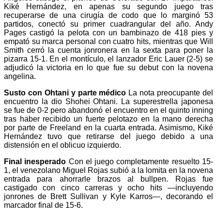
Kiké Hernández, en apenas su segundo juego tras
recuperarse de una cirugía de codo que lo marginó 53
partidos, conectó su primer cuadrangular del año. Andy
Pages castigó la pelota con un bambinazo de 418 pies y
empató su marca personal con cuatro hits, mientras que Will
Smith cerró la cuenta jonronera en la sexta para poner la
pizarra 15-1. En el montículo, el lanzador Eric Lauer (2-5) se
adjudicó la victoria en lo que fue su debut con la novena
angelina.
Susto con Ohtani y parte médico
La nota preocupante del
encuentro la dio Shohei Ohtani. La superestrella japonesa
se fue de 0-2 pero abandonó el encuentro en el quinto inning
tras haber recibido un fuerte pelotazo en la mano derecha
por parte de Freeland en la cuarta entrada. Asimismo, Kiké
Hernández tuvo que retirarse del juego debido a una
distensión en el oblicuo izquierdo.
Final inesperado
Con el juego completamente resuelto 15-
1, el venezolano Miguel Rojas subió a la lomita en la novena
entrada para ahorrarle brazos al bullpen. Rojas fue
castigado con cinco carreras y ocho hits —incluyendo
jonrones de Brett Sullivan y Kyle Karros—, decorando el
marcador final de 15-6.