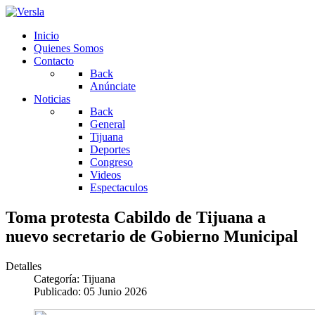
Inicio
Quienes Somos
Contacto
Back
Anúnciate
Noticias
Back
General
Tijuana
Deportes
Congreso
Videos
Espectaculos
Toma protesta Cabildo de Tijuana a
nuevo secretario de Gobierno Municipal
Detalles
Categoría:
Tijuana
Publicado: 05 Junio 2026