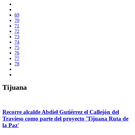
69
70
71
72
73
74
75
76
77
78
Tijuana
Recorre alcalde Abdiel Gutiérrez el Callejón del
Travieso como parte del proyecto 'Tijuana Ruta de
la Paz'