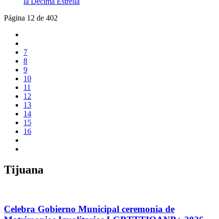
la Décima Estrella
Página 12 de 402
7
8
9
10
11
12
13
14
15
16
Tijuana
Celebra Gobierno Municipal ceremonia de