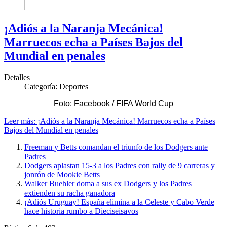
¡Adiós a la Naranja Mecánica!
Marruecos echa a Países Bajos del
Mundial en penales
Detalles
Categoría:
Deportes
Foto: Facebook / FIFA World Cup
Leer más: ¡Adiós a la Naranja Mecánica! Marruecos echa a Países
Bajos del Mundial en penales
Freeman y Betts comandan el triunfo de los Dodgers ante
Padres
Dodgers aplastan 15-3 a los Padres con rally de 9 carreras y
jonrón de Mookie Betts
Walker Buehler doma a sus ex Dodgers y los Padres
extienden su racha ganadora
¡Adiós Uruguay! España elimina a la Celeste y Cabo Verde
hace historia rumbo a Dieciseisavos