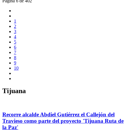
Página 6 de 402
1
2
3
4
5
6
7
8
9
10
Tijuana
Recorre alcalde Abdiel Gutiérrez el Callejón del
Travieso como parte del proyecto 'Tijuana Ruta de
la Paz'