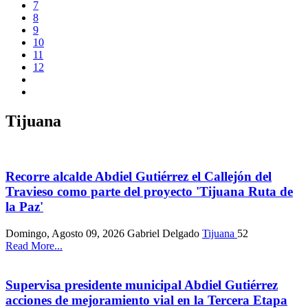
7
8
9
10
11
12
Tijuana
Recorre alcalde Abdiel Gutiérrez el Callejón del
Travieso como parte del proyecto 'Tijuana Ruta de
la Paz'
Domingo, Agosto 09, 2026
Gabriel Delgado
Tijuana
52
Read More...
Supervisa presidente municipal Abdiel Gutiérrez
acciones de mejoramiento vial en la Tercera Etapa